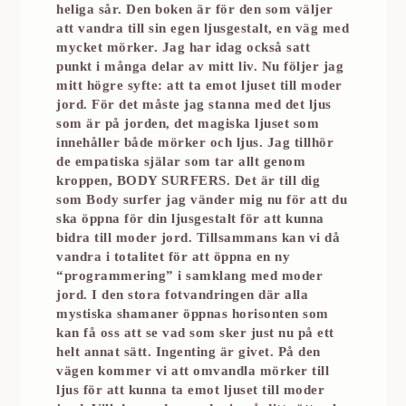
heliga sår. Den boken är för den som väljer
att vandra till sin egen ljusgestalt, en väg med
mycket mörker. Jag har idag också satt
punkt i många delar av mitt liv. Nu följer jag
mitt högre syfte: att ta emot ljuset till moder
jord. För det måste jag stanna med det ljus
som är på jorden, det magiska ljuset som
innehåller både mörker och ljus. Jag tillhör
de empatiska själar som tar allt genom
kroppen, BODY SURFERS. Det är till dig
som Body surfer jag vänder mig nu för att du
ska öppna för din ljusgestalt för att kunna
bidra till moder jord. Tillsammans kan vi då
vandra i totalitet för att öppna en ny
“programmering” i samklang med moder
jord. I den stora fotvandringen där alla
mystiska shamaner öppnas horisonten som
kan få oss att se vad som sker just nu på ett
helt annat sätt. Ingenting är givet. På den
vägen kommer vi att omvandla mörker till
ljus för att kunna ta emot ljuset till moder