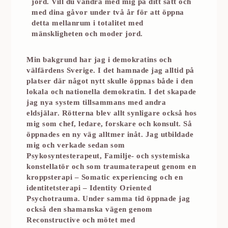
jord. Vill du vandra med mig på ditt sätt och
med dina gåvor under två år för att öppna
detta mellanrum i totalitet med
mänskligheten och moder jord.
Min bakgrund har jag i demokratins och
välfärdens Sverige. I det hamnade jag alltid på
platser där något nytt skulle öppnas både i den
lokala och nationella demokratin. I det skapade
jag nya system tillsammans med andra
eldsjälar. Rötterna blev allt synligare också hos
mig som chef, ledare, forskare och konsult. Så
öppnades en ny väg alltmer inåt. Jag utbildade
mig och verkade sedan som
Psykosyntesterapeut, Familje- och systemiska
konstellatör och som traumaterapeut genom en
kroppsterapi – Somatic experiencing och en
identitetsterapi – Identity Oriented
Psychotrauma. Under samma tid öppnade jag
också den shamanska vägen genom
Reconstructive och mötet med