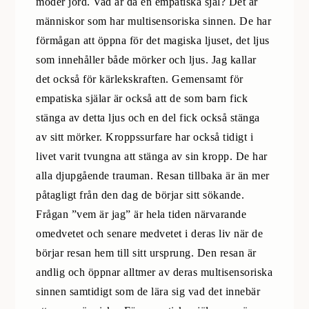
moder jord. Vad är då en empatiska själ? Det är
människor som har multisensoriska sinnen. De har
förmågan att öppna för det magiska ljuset, det ljus
som innehåller både mörker och ljus. Jag kallar
det också för kärlekskraften. Gemensamt för
empatiska själar är också att de som barn fick
stänga av detta ljus och en del fick också stänga
av sitt mörker. Kroppssurfare har också tidigt i
livet varit tvungna att stänga av sin kropp. De har
alla djupgående trauman. Resan tillbaka är än mer
påtagligt från den dag de börjar sitt sökande.
Frågan ”vem är jag” är hela tiden närvarande
omedvetet och senare medvetet i deras liv när de
börjar resan hem till sitt ursprung. Den resan är
andlig och öppnar alltmer av deras multisensoriska
sinnen samtidigt som de lära sig vad det innebär