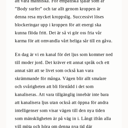
att vara människa. För empatiska själar som är
”Body surfer” och tar allt genom kroppen är
denna resa mycket kroppslig. Successivt löses
blockeringar upp i kroppen för att energi ska
kunna flöda fritt. Det är så vi gör oss fria vår
karma för att omvandla vårt heliga sår till en gåva.
En dag är vi en kanal för det ljus som kommer ned
till moder jord. Det kräver ett annat språk och ett
annat sätt att se livet som också kan vara
skrämmande för många. Vägen blir allt smalare
och svårigheten att bli förstådd i det som
kanaliseras. Att vara tillgänglig innebär inte bara
att kanalisera ljus utan också att öppna för andra
intelligenser som visar vägen till den nya tiden
som mänskligheten är på väg in i. Långt ifrån alla
vill möta och höra om denna nya tid där