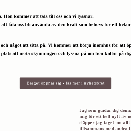
Hon kommer att tala till oss och vi lyssnar.
r att låta oss bli använda av den kraft som behövs för ett helan
och något att sitta på. Vi kommer att börja inomhus för att ö
n plats att möta skymningen och lyssna på om hon kallar på dig
Berget öppnar sig - läs mer i nyhetsbret
Jag som guidar dig denna
mig för ett helt nytt liv
släpper jag taget om all
tillsammans med andra i 