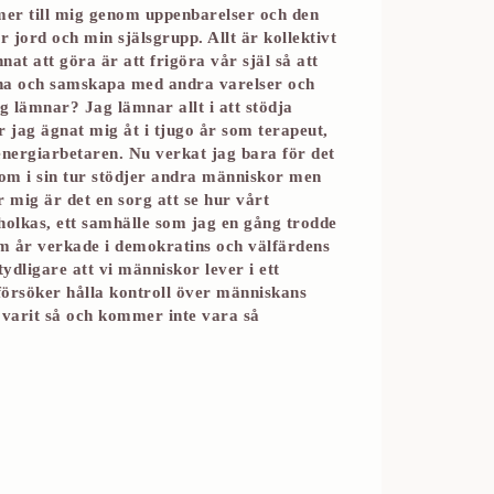
mer till mig genom uppenbarelser och den
 jord och min själsgrupp. Allt är kollektivt
nnat att göra är att frigöra vår själ så att
rna och samskapa med andra varelser och
ag lämnar? Jag lämnar allt i att stödja
 jag ägnat mig åt i tjugo år som terapeut,
 energiarbetaren. Nu verkat jag bara för det
om i sin tur stödjer andra människor men
 mig är det en sorg att se hur vårt
rholkas, ett samhälle som jag en gång trodde
m år verkade i demokratins och välfärdens
 tydligare att vi människor lever i ett
försöker hålla kontroll över människans
id varit så och kommer inte vara så