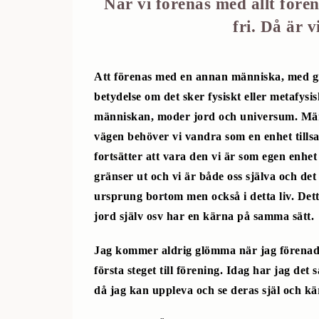
När vi förenas med allt fören
fri. Då är 
Att förenas med en annan människa, med gru
betydelse om det sker fysiskt eller metafys
människan, moder jord och universum. Mänskl
vägen behöver vi vandra som en enhet tillsa
fortsätter att vara den vi är som egen enhet
gränser ut och vi är både oss själva och de
ursprung bortom men också i detta liv. Det
jord själv osv har en kärna på samma sätt.
Jag kommer aldrig glömma när jag förenade
första steget till förening. Idag har jag d
då jag kan uppleva och se deras själ och kä