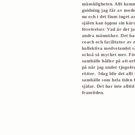
mänskligheten. Allt kom
guidning jag får av moder
nu och i det finns inget a
själen kan öppna sin kä
företeelser. Vad är det j
andra människor. Det har
coach och facilitator av
kollektiva medvetandet s
också så mycket mer. För
samhälle håller på att u
på när jag under tjugofe
rötter. Idag blir det allt
samhälle som hela tiden 
själar. Det har inte allt
framtiden.