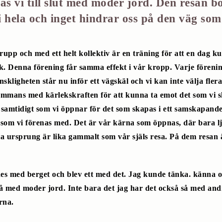
as vi till slut med moder jord. Den resan bö
vi hela och inget hindrar oss på den väg som
pp och med ett helt kollektiv är en träning för att en dag 
isk. Denna förening får samma effekt i vår kropp. Varje fören
igheten står nu inför ett vägskäl och vi kan inte välja flera
mmans med kärlekskraften för att kunna ta emot det som vi ska
 samtidigt som vi öppnar för det som skapas i ett samskapande i
t som vi förenas med. Det är vår kärna som öppnas, där bara lj
ta ursprung är lika gammalt som vår själs resa. På dem resan 
s med berget och blev ett med det. Jag kunde tänka. känna oc
et så med moder jord. Inte bara det jag har det också så med an
rna.