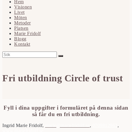
Hem
Visionen
Livet
Möten
Metoder
Platsen
Marie Fridolf
Blogg
Kontakt
Fri utbildning Circle of trust
Fyll i dina uppgifter i formuläret på denna sidan
så får du en fri utbildning.
Ingrid Marie Fridolf,
marie@mariefridolf.se
,
0709812963
,
www.mariefridolf.se