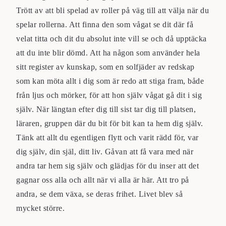
Trött av att bli spelad av roller på väg till att välja när du
spelar rollerna. Att finna den som vågat se dit där få
velat titta och dit du absolut inte vill se och då upptäcka
att du inte blir dömd. Att ha någon som använder hela
sitt register av kunskap, som en solfjäder av redskap
som kan möta allt i dig som är redo att stiga fram, både
från ljus och mörker, för att hon själv vågat gå dit i sig
själv. När längtan efter dig till sist tar dig till platsen,
läraren, gruppen där du bit för bit kan ta hem dig själv.
Tänk att allt du egentligen flytt och varit rädd för, var
dig själv, din själ, ditt liv. Gåvan att få vara med när
andra tar hem sig själv och glädjas för du inser att det
gagnar oss alla och allt när vi alla är här. Att tro på
andra, se dem växa, se deras frihet. Livet blev så
mycket större.