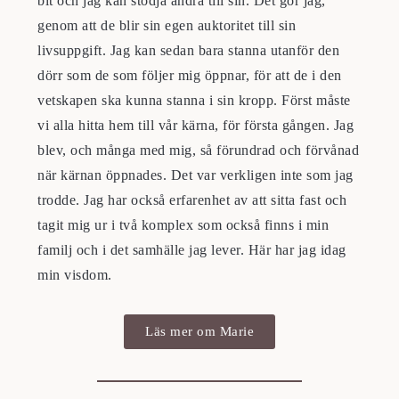
bit och jag kan stödja andra till sin. Det gör jag,
genom att de blir sin egen auktoritet till sin
livsuppgift. Jag kan sedan bara stanna utanför den
dörr som de som följer mig öppnar, för att de i den
vetskapen ska kunna stanna i sin kropp. Först måste
vi alla hitta hem till vår kärna, för första gången. Jag
blev, och många med mig, så förundrad och förvånad
när kärnan öppnades. Det var verkligen inte som jag
trodde. Jag har också erfarenhet av att sitta fast och
tagit mig ur i två komplex som också finns i min
familj och i det samhälle jag lever. Här har jag idag
min visdom.
Läs mer om Marie