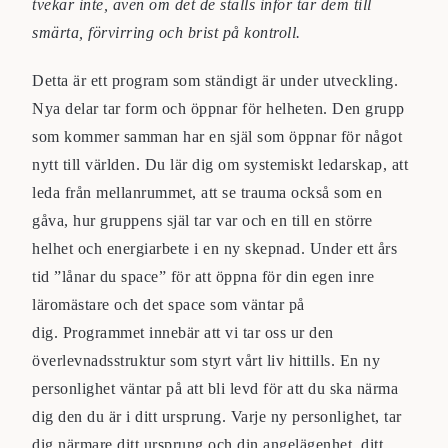
tvekar inte, även om det de ställs inför tar dem till
smärta, förvirring och brist på kontroll.
Detta är ett program som ständigt är under utveckling.
Nya delar tar form och öppnar för helheten. Den grupp
som kommer samman har en själ som öppnar för något
nytt till världen. Du lär dig om systemiskt ledarskap, att
leda från mellanrummet, att se trauma också som en
gåva, hur gruppens själ tar var och en till en större
helhet och energiarbete i en ny skepnad. Under ett års
tid ”lånar du space” för att öppna för din egen inre
läromästare och det space som väntar på
dig.
Programmet innebär att vi tar oss ur den
överlevnadsstruktur som styrt vårt liv hittills. En ny
personlighet väntar på att bli levd för att du ska närma
dig den du är i ditt ursprung. Varje ny personlighet, tar
dig närmare ditt ursprung och din angelägenhet, ditt