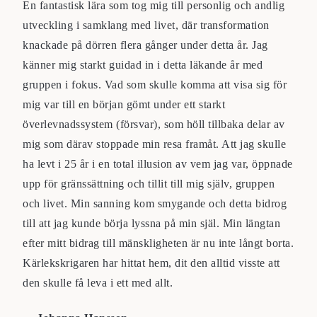
En fantastisk lära som tog mig till personlig och andlig
utveckling i samklang med livet, där transformation
knackade på dörren flera gånger under detta år. Jag
känner mig starkt guidad in i detta läkande år med
gruppen i fokus. Vad som skulle komma att visa sig för
mig var till en början gömt under ett starkt
överlevnadssystem (försvar), som höll tillbaka delar av
mig som därav stoppade min resa framåt. Att jag skulle
ha levt i 25 år i en total illusion av vem jag var, öppnade
upp för gränssättning och tillit till mig själv, gruppen
och livet. Min sanning kom smygande och detta bidrog
till att jag kunde börja lyssna på min själ. Min längtan
efter mitt bidrag till mänskligheten är nu inte långt borta.
Kärlekskrigaren har hittat hem, dit den alltid visste att
den skulle få leva i ett med allt.