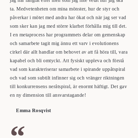
jag har längtat efter men som jag inte vetat hur jag ska
ta. Medvetenheten om mina mönster, hur de styr och
påverkar i mötet med andra har ökat och när jag ser vad
som sker kan jag med större klarhet förhålla mig till det.
I en metaprocess har programmets delar om gemenskap
och samarbete tagit mig ännu ett varv i evolutionens
cirkel där allt handlar om behovet av att få höra till, vara
kapabel och bli omtyckt. Att fysiskt uppleva och förstå
vad som karakteriserar samarbete i spirande uppåtspiral
och vad som subtilt infinner sig och vränger riktningen
till konkurrensens neråtspiral, är enormt häftigt. Det gav
en ny dimension till ansvarstagande!
Emma Rosqvist